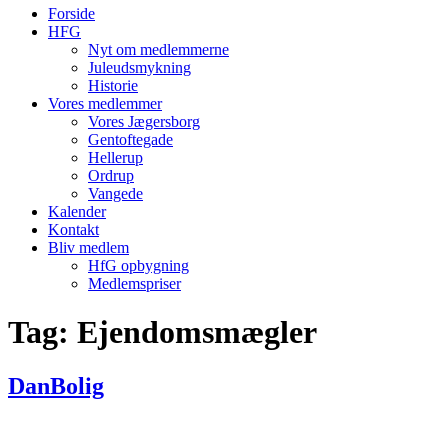
Forside
HFG
Nyt om medlemmerne
Juleudsmykning
Historie
Vores medlemmer
Vores Jægersborg
Gentoftegade
Hellerup
Ordrup
Vangede
Kalender
Kontakt
Bliv medlem
HfG opbygning
Medlemspriser
Tag:
Ejendomsmægler
DanBolig