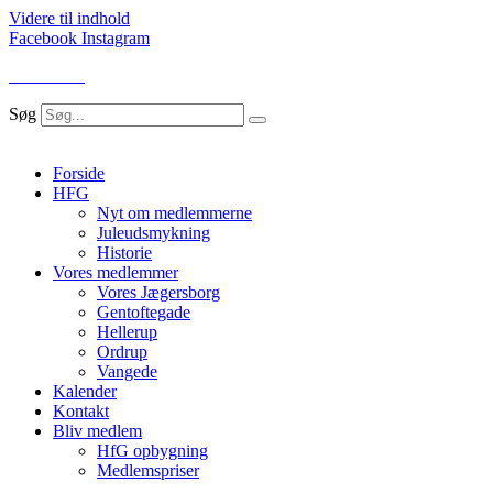
Videre til indhold
Facebook
Instagram
LOG IND
Søg
Forside
HFG
Nyt om medlemmerne
Juleudsmykning
Historie
Vores medlemmer
Vores Jægersborg
Gentoftegade
Hellerup
Ordrup
Vangede
Kalender
Kontakt
Bliv medlem
HfG opbygning
Medlemspriser