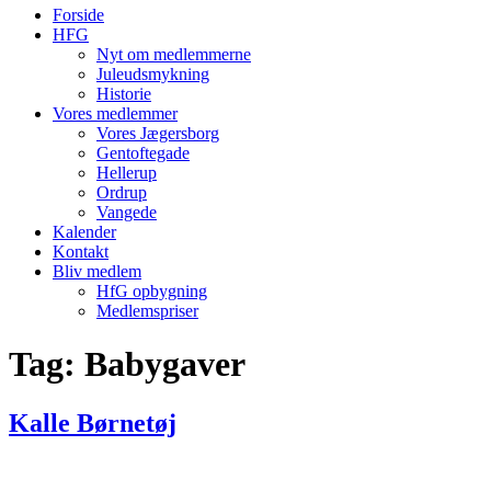
Forside
HFG
Nyt om medlemmerne
Juleudsmykning
Historie
Vores medlemmer
Vores Jægersborg
Gentoftegade
Hellerup
Ordrup
Vangede
Kalender
Kontakt
Bliv medlem
HfG opbygning
Medlemspriser
Tag:
Babygaver
Kalle Børnetøj