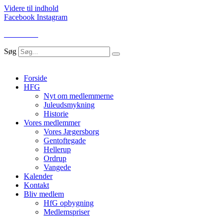
Videre til indhold
Facebook
Instagram
LOG IND
Søg
Forside
HFG
Nyt om medlemmerne
Juleudsmykning
Historie
Vores medlemmer
Vores Jægersborg
Gentoftegade
Hellerup
Ordrup
Vangede
Kalender
Kontakt
Bliv medlem
HfG opbygning
Medlemspriser