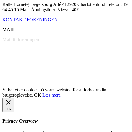
Kalle Børnetøj Jægersborg Allé 412920 Charlottenlund Telefon: 39
64 45 15 Mail: Åbningstider: Views: 407
KONTAKT FORENINGEN
MAIL
Mail til foreningen
LINKS
www.gentofte.dk
www.villabyerne.dk
www.vangede.dk
Vi benytter cookies på vores websted for at forbedre din
brugeroplevelse.
OK
Læs mere
Luk
Privacy Overview