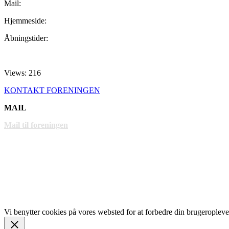
Mail:
Hjemmeside:
Åbningstider:
Views: 216
KONTAKT FORENINGEN
MAIL
Mail til foreningen
LINKS
www.gentofte.dk
www.villabyerne.dk
www.vangede.dk
Vi benytter cookies på vores websted for at forbedre din brugeropleve