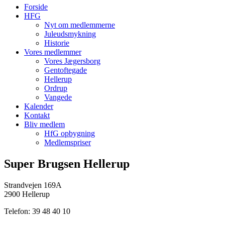
Forside
HFG
Nyt om medlemmerne
Juleudsmykning
Historie
Vores medlemmer
Vores Jægersborg
Gentoftegade
Hellerup
Ordrup
Vangede
Kalender
Kontakt
Bliv medlem
HfG opbygning
Medlemspriser
Super Brugsen Hellerup
Strandvejen 169A
2900 Hellerup
Telefon: 39 48 40 10