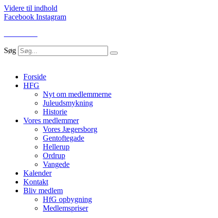
Videre til indhold
Facebook
Instagram
LOG IND
Søg
Forside
HFG
Nyt om medlemmerne
Juleudsmykning
Historie
Vores medlemmer
Vores Jægersborg
Gentoftegade
Hellerup
Ordrup
Vangede
Kalender
Kontakt
Bliv medlem
HfG opbygning
Medlemspriser