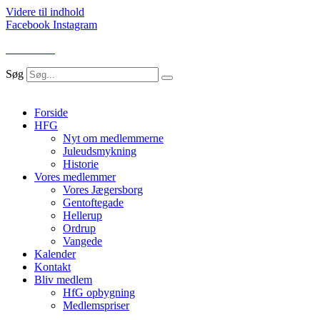
Videre til indhold
Facebook
Instagram
LOG IND
Søg
Forside
HFG
Nyt om medlemmerne
Juleudsmykning
Historie
Vores medlemmer
Vores Jægersborg
Gentoftegade
Hellerup
Ordrup
Vangede
Kalender
Kontakt
Bliv medlem
HfG opbygning
Medlemspriser