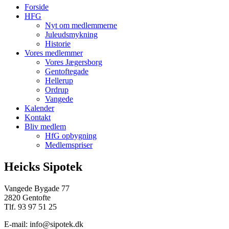
Forside
HFG
Nyt om medlemmerne
Juleudsmykning
Historie
Vores medlemmer
Vores Jægersborg
Gentoftegade
Hellerup
Ordrup
Vangede
Kalender
Kontakt
Bliv medlem
HfG opbygning
Medlemspriser
Heicks Sipotek
Vangede Bygade 77
2820 Gentofte
Tlf. 93 97 51 25
E-mail: info@sipotek.dk