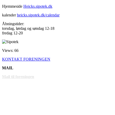
Hjemmeside
Heicks.sipotek.dk
kalender
heicks.sipotek.dk/calendar
Åbningstider:
torsdag, lørdag og søndag 12-18
fredag 12-20
Views: 66
KONTAKT FORENINGEN
MAIL
Mail til foreningen
LINKS
www.gentofte.dk
www.villabyerne.dk
www.vangede.dk