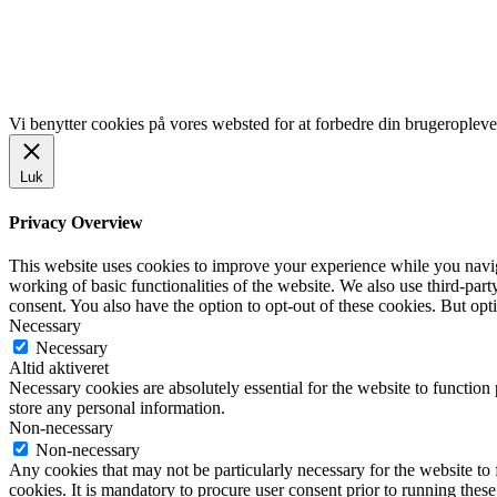
www.gentofte.dk
www.villabyerne.dk
www.vangede.dk
Vi benytter cookies på vores websted for at forbedre din brugeropleve
Luk
Privacy Overview
This website uses cookies to improve your experience while you navigat
working of basic functionalities of the website. We also use third-pa
consent. You also have the option to opt-out of these cookies. But op
Necessary
Necessary
Altid aktiveret
Necessary cookies are absolutely essential for the website to function 
store any personal information.
Non-necessary
Non-necessary
Any cookies that may not be particularly necessary for the website to 
cookies. It is mandatory to procure user consent prior to running thes