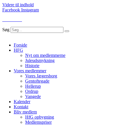
Videre til indhold
Facebook
Instagram
LOG IND
Søg
Forside
HFG
Nyt om medlemmerne
Juleudsmykning
Historie
Vores medlemmer
Vores Jægersborg
Gentoftegade
Hellerup
Ordrup
Vangede
Kalender
Kontakt
Bliv medlem
HfG opbygning
Medlemspriser