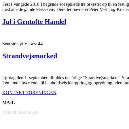
Fest i Vangede 2018 I bagende sol spillede tre orkester op til en fes
med alle de gamle klassikere. Derefter havde vi Peter Vesth og Kristian
Jul i Gentofte Handel
Seneste nyt Views: 44
Strandvejsmarked
Lørdag den 1. september afholdes det årlige “Strandvejsmarked”. Strand
I en time i hver ende til henholdsvis klargøring og oprydning uden tr
KONTAKT FORENINGEN
MAIL
Mail til foreningen
LINKS