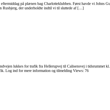
tlig eftermiddag på plænen bag Charlotteklubben. Først havde vi Johns 
 Rusbjerg, der underholdte indtil vi til sluttede af […]
vejen lukkes for trafik fra Hellerupvej til Calisensvej i tidsrummet kl.
afik. Log ind for mere information og tilmelding Views: 76