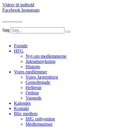
Videre til indhold
Facebook
Instagram
LOG IND
Søg
Forside
HFG
Nyt om medlemmerne
Juleudsmykning
Historie
Vores medlemmer
Vores Jægersborg
Gentoftegade
Hellerup
Ordrup
Vangede
Kalender
Kontakt
Bliv medlem
HfG opbygning
Medlemspriser