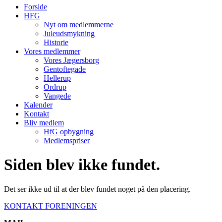
Forside
HFG
Nyt om medlemmerne
Juleudsmykning
Historie
Vores medlemmer
Vores Jægersborg
Gentoftegade
Hellerup
Ordrup
Vangede
Kalender
Kontakt
Bliv medlem
HfG opbygning
Medlemspriser
Siden blev ikke fundet.
Det ser ikke ud til at der blev fundet noget på den placering.
KONTAKT FORENINGEN