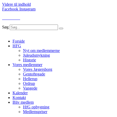
Videre til indhold
Facebook
Instagram
LOG IND
Søg
Forside
HFG
Nyt om medlemmerne
Juleudsmykning
Historie
Vores medlemmer
Vores Jægersborg
Gentoftegade
Hellerup
Ordrup
Vangede
Kalender
Kontakt
Bliv medlem
HfG opbygning
Medlemspriser